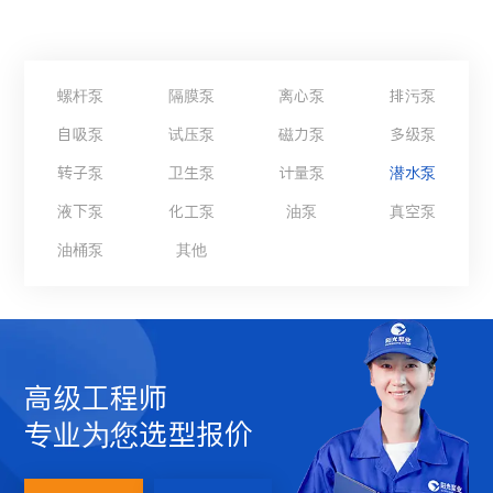
螺杆泵
隔膜泵
离心泵
排污泵
自吸泵
试压泵
磁力泵
多级泵
转子泵
卫生泵
计量泵
潜水泵
液下泵
化工泵
油泵
真空泵
油桶泵
其他
高级工程师
专业为您选型报价