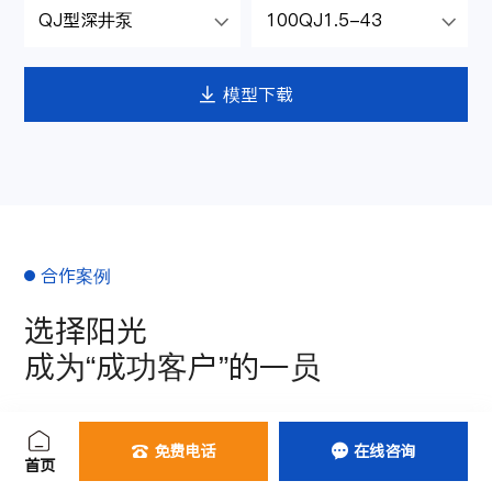
QJ型深井泵
100QJ1.5-43


模型下载

合作案例
选择阳光
成为“成功客户”的一员
应用领域

免费电话
在线咨询


首页